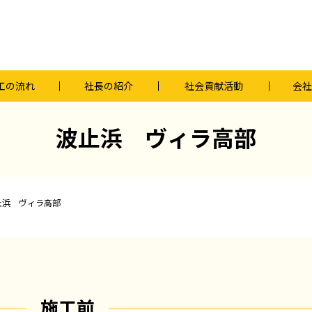
工の流れ
社長の紹介
社会貢献活動
会社
波止浜 ヴィラ高部
止浜 ヴィラ高部
施工前